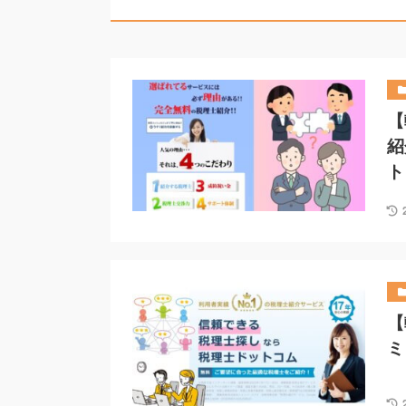
【
紹
ト
【
ミ