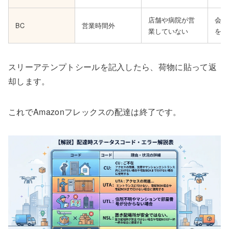
店舗や病院が営
会社
BC
営業時間外
業していない
を過
スリーアテンプトシールを記入したら、荷物に貼って返
却します。
これでAmazonフレックスの配達は終了です。