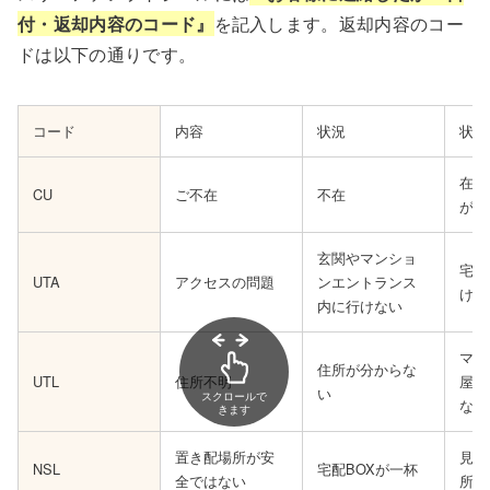
付・返却内容のコード』
を記入します。返却内容のコー
ドは以下の通りです。
コード
内容
状況
状況
在宅
CU
ご不在
不在
が出
玄関やマンショ
宅配
UTA
アクセスの問題
ンエントランス
けな
内に行けない
マン
住所が分からな
UTL
住所不明
屋番
い
スクロールで
ない
きます
置き配場所が安
見つ
NSL
宅配BOXが一杯
全ではない
所の