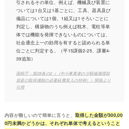
引されるその単位、例えば、機械及び装置に
ついては1台又は1基ごとに、工具、器具及び
備品については1個、1組又は1そろいごとに
判定し、構築物のうち例えば枕木、電柱等単
体では機能を発揮できないものについては、
社会通念上一の効用を有すると認められる単
位ごとに判定する。（平15課個2-25、課審4-
39追加）
国税庁：第28条の2（（中小事業者の少額減価償却
資産の取得価額の必要経費算入の特例））関係より
引用
内容が難しいので簡単に言うと、
取得した金額が300,00
0円未満かどうかは、それぞれ単体で考えるということ