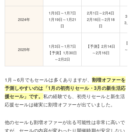
1月3日～1月7日
2月1日～2月4日
3月
2024年
1月19日～1月21
2月16日～2月18
3月
日
日
【予
1月3日～1月7日
【予測】2月14日
2025年
～3
【予測】1月30日
～2月16日
日
～2月2日
1月～6月でもセールは多くありますが、
割増オファーを
予測しやすいのは「1月の初売りセール・3月の新生活応
援セール」です。
私の経験でも、初売りセールと新生活
応援セールは確実に割増オファーが出ていました。
他のセールも割増オファーが出る可能性は非常に高いで
すが、セールの内容が変わったり開催時期が安定しない